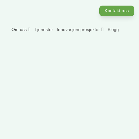
Skip
Kontakt oss
to
content
Om oss
Innovasjonsprosjekter
Tjenester
Blogg